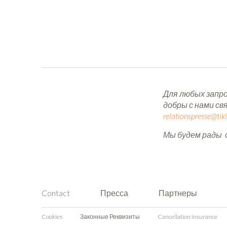
Для любых запро
добры с нами св
relationspresse@tik
Мы будем рады 
Contact
Пресса
Партнеры
Cookies
Законные Реквизиты
Cancellation insurance